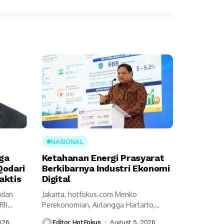
NASIONAL
ga
Ketahanan Energi Prasyarat
Qodari
Berkibarnya Industri Ekonomi
aktis
Digital
adan
Jakarta, hotfokus.com Menko
RI)
Perekonomian, Airlangga Hartarto,
n
mengungkap ketahanan energi menjadi
026
Editor HotFokus
August 5, 2026