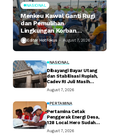
NASIONAL
Menkeu Kawal Ganti Rugi
dan Pemulihan
Lingkungan Korban
Tumpahan Minyak
Editor HotFokus
August 7, 2026
Montara
NASIONAL
Dibayangi Bayar Utang
dan Stabilisasi Rupiah,
Cadev RI Juli Masih
Terjaga
August 7, 2026
PERTAMINA
Pertamina Cetak
Penggerak Energi Desa,
128 Local Hero Sudah
Bersertifikat
August 7, 2026