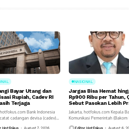
ONAL
NASIONAL
angi Bayar Utang dan
Jargas Bisa Hemat hing
isasi Rupiah, Cadev RI
Rp900 Ribu per Tahun, 
asih Terjaga
Sebut Pasokan Lebih Pr
, hotfokus.com Bank Indonesia
Jakarta, hotfokus.com Kepala B
ncatat cadangan devisa (cadev)
Komunikasi Pemerintah (Bakom 
ah akhir Juli...
Muhammad Qodari memaparka
r HotFokus
August 7, 2026
Editor HotFokus
August 6, 2