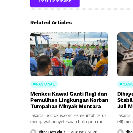
Related Articles
NASIONAL
NASI
Menkeu Kawal Ganti Rugi dan
Dibay
Pemulihan Lingkungan Korban
Stabil
Tumpahan Minyak Montara
Juli M
Jakarta, hotfokus.com Pemerintah terus
Jakarta
mengawal penyelesaian hak ganti rugi
(BI) me
serta pemulihan lingkungan...
pemerint
Editor HotFokus
August 7, 2026
Edito