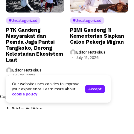
Uncategorized
Uncategorized
PTK Gandeng
P2MI Gandeng 11
Masyarakat dan
Kementerian Siapkan
Pemda Jaga Pantai
Calon Pekerja Migran
Tangkoko, Dorong
Editor HotFokus
Kelestarian Ekosistem
July 15, 2026
Laut
Editor HotFokus
July 20, 2026
Our website uses cookies to improve
your experience. Learn more about
Accept
cookie policy
Copyright © 2025 Hotfokus.com | All rights reserved
Sekilas HotFokus
Struktur Organisasi
Kode Etik Jurnalistik
Pedoman Pemberitaan Media Siber