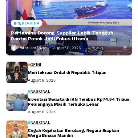
PERTAMINA
Pertamina Dorong Supplier Lebih Tangguh,
Rantai Pasok Jadi Fokus Utama
Editor HotFokus
August 8, 2026
OPINI
Meritokrasi Ordal di Republik Titipan
August 8, 2026
NASIONAL
Investasi Swasta di IKN Tembus Rp74,54 Triliun,
Peluangnya Masih Terbuka Lebar
August 8, 2026
NASIONAL
Cegah Kejahatan Berulang, Negara Siapkan
Warga Binaan Mandiri