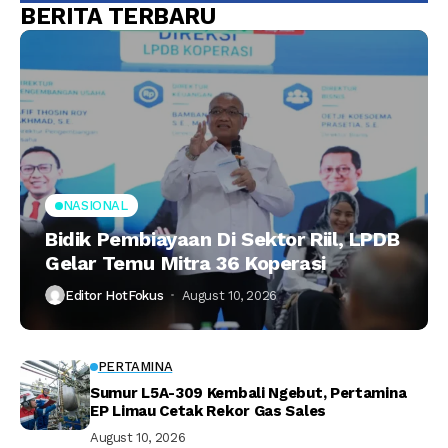
BERITA TERBARU
NASIONAL
Bidik Pembiayaan Di Sektor Riil, LPDB
Gelar Temu Mitra 36 Koperasi
Editor HotFokus
August 10, 2026
PERTAMINA
Sumur L5A-309 Kembali Ngebut, Pertamina
EP Limau Cetak Rekor Gas Sales
August 10, 2026