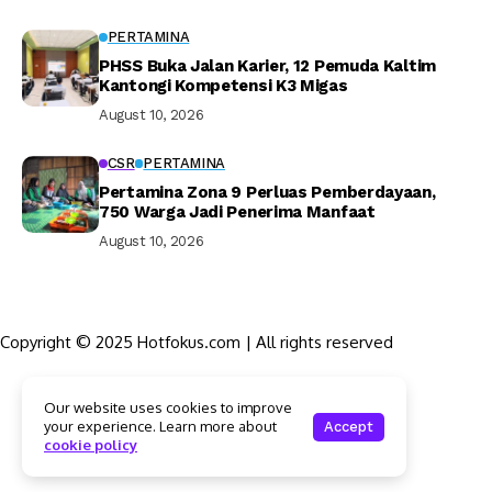
PERTAMINA
PHSS Buka Jalan Karier, 12 Pemuda Kaltim
Kantongi Kompetensi K3 Migas
August 10, 2026
CSR
PERTAMINA
Pertamina Zona 9 Perluas Pemberdayaan,
750 Warga Jadi Penerima Manfaat
August 10, 2026
Copyright © 2025 Hotfokus.com | All rights reserved
Sekilas HotFokus
Our website uses cookies to improve
Struktur Organisasi
your experience. Learn more about
Accept
Kode Etik Jurnalistik
cookie policy
Pedoman Pemberitaan Media Siber