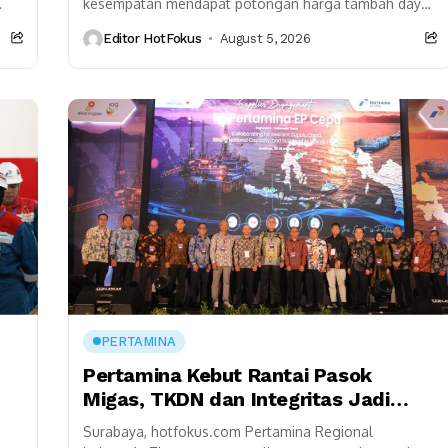
kesempatan mendapat potongan harga tambah daya
a
listrik dari PLN. Program ini menawarkan diskon 50
Editor HotFokus
August 5, 2026
persen dengan kapasitas...
PERTAMINA
n
Pertamina Kebut Rantai Pasok
Migas, TKDN dan Integritas Jadi
Sorotan
Surabaya, hotfokus.com Pertamina Regional