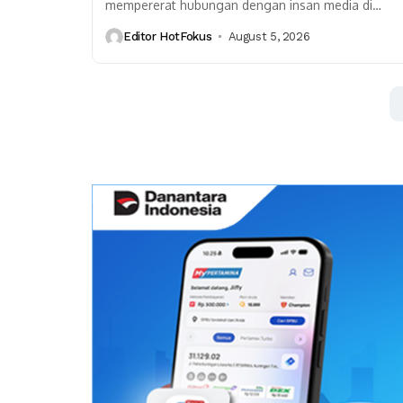
mempererat hubungan dengan insan media di
Kalimantan Utara melalui forum komunikasi industr
Editor HotFokus
August 5, 2026
hulu migas. Pertemuan tersebut menjadi...