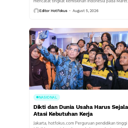
mencatat tingkat kemiskinan Indonesia pada Maret
2026 sebesar 8,07 persen, turun dari 8,25 persen 
Editor HotFokus
August 5, 2026
September 2025....
NASIONAL
Dikti dan Dunia Usaha Harus Sejal
Atasi Kebutuhan Kerja
Jakarta, hotfokus.com Perguruan pendidikan tinggi