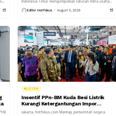
asan
Indonesia Timur mengumpulkan ratusan mitra usaha
e
dalam Supplier Engagement Day 2026. Agenda ini
Editor HotFokus
August 5, 2026
menjadi upaya memperkuat ekosistem pengadaan
hulu...
LISTRIK
g
Insentif PPn-BM Kuda Besi Listrik
ka
Kurangi Ketergantungan Impor
Minyak
PHI)
Jakarta, hotfokus.com Mantap, pemerintah segera