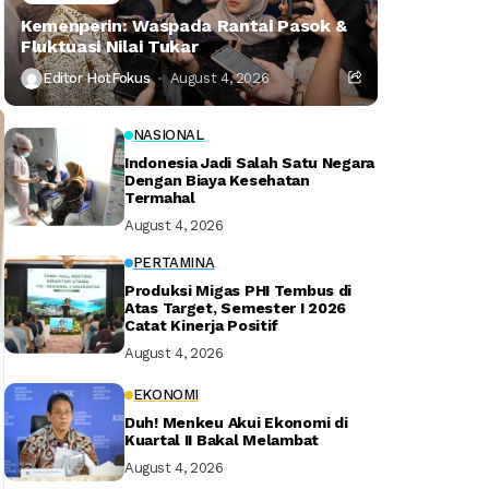
Kemenperin: Waspada Rantai Pasok &
Fluktuasi Nilai Tukar
Editor HotFokus
August 4, 2026
NASIONAL
Indonesia Jadi Salah Satu Negara
Dengan Biaya Kesehatan
Termahal
August 4, 2026
PERTAMINA
Produksi Migas PHI Tembus di
Atas Target, Semester I 2026
Catat Kinerja Positif
August 4, 2026
EKONOMI
Duh! Menkeu Akui Ekonomi di
Kuartal II Bakal Melambat
August 4, 2026