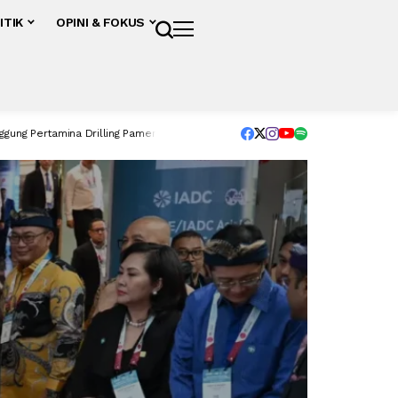
ITIK
OPINI & FOKUS
a Drilling Pamer Inovasi Pengeboran
Ketahanan Energi Prasyarat Berkibarnya