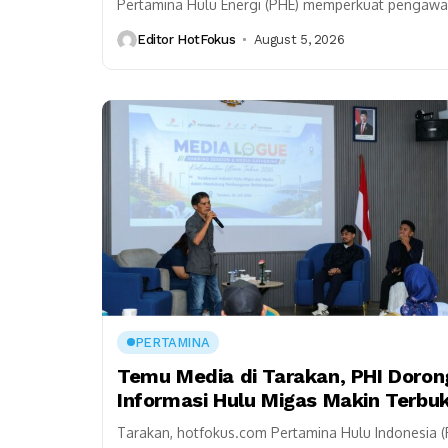
Pertamina Hulu Energi (PHE) memperkuat pengaw
operasi hulu migas di Zona 13 melalui kunjungan k
Editor HotFokus
August 5, 2026
Donggi Matindok Field...
PERTAMINA
Temu Media di Tarakan, PHI Doron
Informasi Hulu Migas Makin Terbu
Tarakan, hotfokus.com Pertamina Hulu Indonesia (