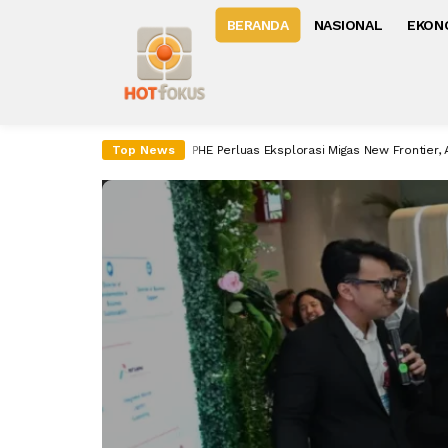
BERANDA
NASIONAL
EKON
stribusi Energi
PHE Perluas Eksplorasi Migas New Frontier, Andalkan AI u
Top News