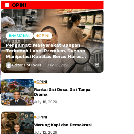
OPINI
NASIONAL
OPINI
Pengamat: Masyarakat Jangan
Terkecoh Label Premium, Dugaan
Manipulasi Kualitas Beras Harus
Dibongkar
Editor HotFokus
July 31, 2026
OPINI
Rantai Gizi Desa, Gizi Tanpa
Drama
July 18, 2026
OPINI
Warung Kopi dan Demokrasi
July 12, 2026