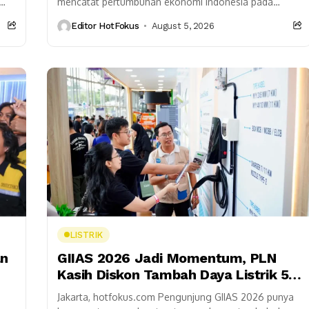
mencatat pertumbuhan ekonomi Indonesia pada
pada
triwulan II 2026 sebesar 5,29 persen (y-on-y), lebih
Editor HotFokus
August 5, 2026
tinggi dibandingkan periode yang...
LISTRIK
an
GIIAS 2026 Jadi Momentum, PLN
Kasih Diskon Tambah Daya Listrik 50
Persen
Jakarta, hotfokus.com Pengunjung GIIAS 2026 punya