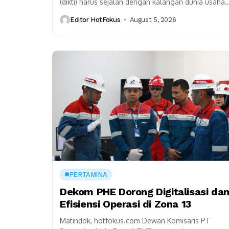
(dikti) harus sejalan dengan kalangan dunia usaha
untuk mengatasi ketidaksesuaian (mismatch) antar
Editor HotFokus
August 5, 2026
lulusan dengan kebutuhan kerja industri. “Ini...
PERTAMINA
Dekom PHE Dorong Digitalisasi da
Efisiensi Operasi di Zona 13
Matindok, hotfokus.com Dewan Komisaris PT