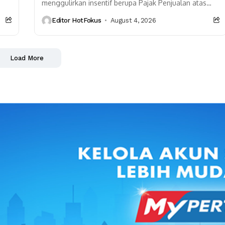
menggulirkan insentif berupa Pajak Penjualan atas
i
Barang Mewah (PPn-BM) terhadap kendaraan atau
Editor HotFokus
August 4, 2026
kuda besi listrik. Selain memacu produksi,...
Load More