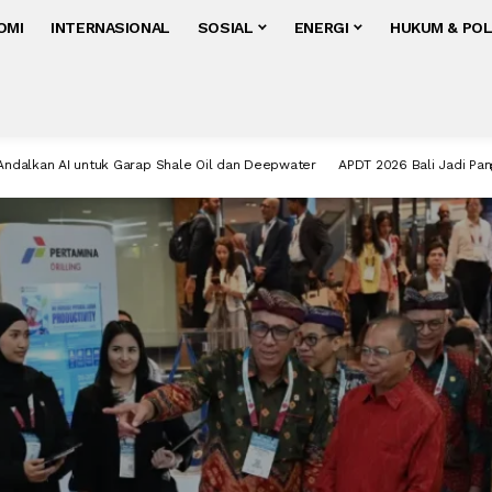
OMI
INTERNASIONAL
SOSIAL
ENERGI
HUKUM & POL
ntuk Garap Shale Oil dan Deepwater
APDT 2026 Bali Jadi Panggung Pertamin