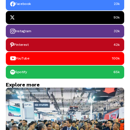
Facebook
23k
93k
Instagram
32k
Pinterest
42k
YouTube
100k
Spotify
65k
Explore more