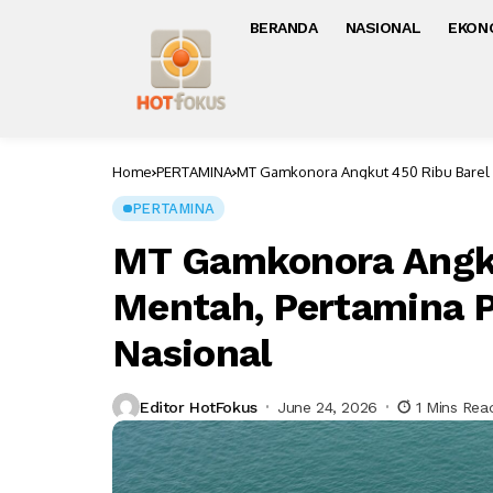
BERANDA
NASIONAL
EKON
Home
PERTAMINA
MT Gamkonora Angkut 450 Ribu Barel M
PERTAMINA
MT Gamkonora Angku
Mentah, Pertamina P
Nasional
Editor HotFokus
June 24, 2026
1 Mins Rea