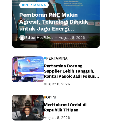
PERTAMINA
Pemboran PHE Makin
Agresif, Teknologi Dibidik
untuk Jaga Energi
Nasional
Editor HotFokus
August 8, 2026
PERTAMINA
Pertamina Dorong
Supplier Lebih Tangguh,
Rantai Pasok Jadi Fokus
Utama
August 8, 2026
OPINI
Meritokrasi Ordal di
Republik Titipan
August 8, 2026