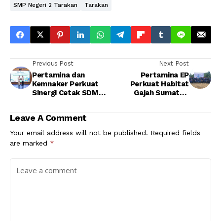
SMP Negeri 2 Tarakan
Tarakan
Previous Post
Next Post
Pertamina dan
Pertamina EP
Kemnaker Perkuat
Perkuat Habitat
Sinergi Cetak SDM
Gajah Sumatra,
Berkualitas serta
Ribuan Pohon
Budaya Keselamatan
Ditanam di Kawasan
Leave A Comment
Kerja
Benakat-Semanggus
Your email address will not be published.
Required fields
are marked
*