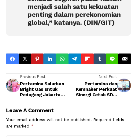
menjadi salah satu kekuatan
penting dalam perekonomian
global,” katanya. (DIN/GIT)
Previous Post
Next Post
Pertamina Salurkan
Pertamina dan
Bright Gas untuk
Kemnaker Perkuat
Pedagang Jakarta
Sinergi Cetak SDM
Fair, UMK Kuliner
Berkualitas serta
Dapat Suntikan
Budaya Keselamatan
Leave A Comment
Dukungan
Kerja
Operasional
Your email address will not be published.
Required fields
are marked
*