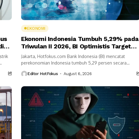
EKONOMI
bus
Ekonomi Indonesia Tumbuh 5,29% pada
di
Triwulan II 2026, BI Optimistis Target
Tahunan Tercapai
trik
Jakarta, Hotfokus.com Bank Indonesia (BI) mencatat
perekonomian Indonesia tumbuh 5,29 persen secara
tahunan (year on year/yoy) pada triwulan II 2026. Meski
Editor HotFokus
August 6, 2026
lebih rendah...