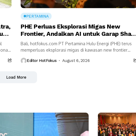
PERTAMINA
tra,
PHE Perluas Eksplorasi Migas New
usi
Frontier, Andalkan AI untuk Garap Shal
Oil dan Deepwater
l
Bali, hotfokus.com PT Pertamina Hulu Energi (PHE) terus
ional
memperluas eksplorasi migas di kawasan new frontier
jaran
sebagai upaya memperkuat ketahanan energi nasional.
Editor HotFokus
August 6, 2026
Fokus pengembangan...
Load More