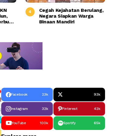
IKN
Cegah Kejahatan Berulang,
iun,
Negara Siapkan Warga
erbuka
Binaan Mandiri
Facebook
23k
93k
Instagram
32k
Pinterest
42k
YouTube
100k
Spotify
65k