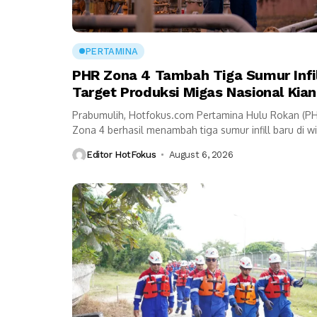
PERTAMINA
PHR Zona 4 Tambah Tiga Sumur Infil
Target Produksi Migas Nasional Kian
Terdongkrak
Prabumulih, Hotfokus.com Pertamina Hulu Rokan (P
Zona 4 berhasil menambah tiga sumur infill baru di w
Limau Field dan Adera Field, Sumatera Selatan....
Editor HotFokus
August 6, 2026