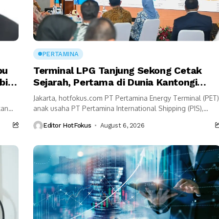
PERTAMINA
bu
Terminal LPG Tanjung Sekong Cetak
bih
Sejarah, Pertama di Dunia Kantongi
Sertifikasi Green Terminal
Jakarta, hotfokus.com PT Pertamina Energy Terminal (PET)
kan
anak usaha PT Pertamina International Shipping (PIS),
mencatat pencapaian baru melalui Terminal LPG Tanjung
Editor HotFokus
August 6, 2026
Sekong. Fasilitas...