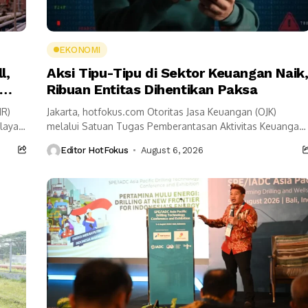
EKONOMI
l,
Aksi Tipu-Tipu di Sektor Keuangan Naik
Ribuan Entitas Dihentikan Paksa
HR)
Jakarta, hotfokus.com Otoritas Jasa Keuangan (OJK)
ilayah
melalui Satuan Tugas Pemberantasan Aktivitas Keuangan
Ilegal (Satgas PASTI) komitmen memperkuat penindakan
Editor HotFokus
August 6, 2026
terhadap maraknya penipuan digital. Sepanjang...