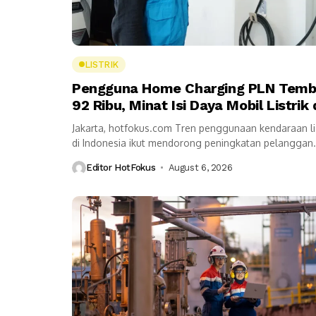
LISTRIK
Pengguna Home Charging PLN Tem
92 Ribu, Minat Isi Daya Mobil Listrik 
Rumah Terus Naik
Jakarta, hotfokus.com Tren penggunaan kendaraan lis
di Indonesia ikut mendorong peningkatan pelanggan
layanan Home Charging Services (HCS) milik PT PLN
Editor HotFokus
August 6, 2026
(Persero). Sepanjang Semester...