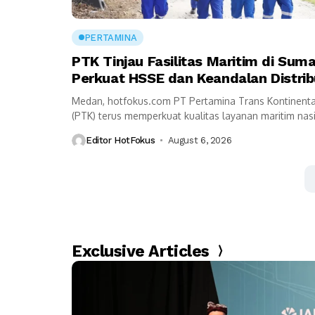
PERTAMINA
PTK Tinjau Fasilitas Maritim di Suma
Perkuat HSSE dan Keandalan Distrib
Energi
Medan, hotfokus.com PT Pertamina Trans Kontinenta
(PTK) terus memperkuat kualitas layanan maritim nas
melalui kunjungan kerja Dewan Komisaris bersama ja
Editor HotFokus
August 6, 2026
manajemen ke sejumlah...
Exclusive Articles