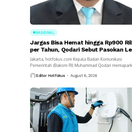
NASIONAL
Jargas Bisa Hemat hingga Rp900 Ri
per Tahun, Qodari Sebut Pasokan Le
Praktis
Jakarta, hotfokus.com Kepala Badan Komunikasi
Pemerintah (Bakom RI) Muhammad Qodari memapar
sejumlah manfaat Program Jaringan Gas Bumi untuk
Editor HotFokus
August 6, 2026
Rumah Tangga (Jargas). Menurutnya, layanan...