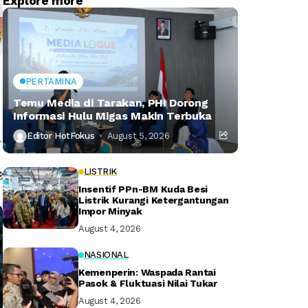
Explore more
PERTAMINA
Temu Media di Tarakan, PHI Dorong
Informasi Hulu Migas Makin Terbuka
Editor HotFokus
August 5, 2026
,
LISTRIK
Insentif PPn-BM Kuda Besi
Listrik Kurangi Ketergantungan
Impor Minyak
August 4, 2026
NASIONAL
Kemenperin: Waspada Rantai
Pasok & Fluktuasi Nilai Tukar
August 4, 2026