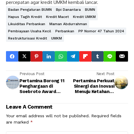
percepatan agar kredit UMKM kembali lancar.
Badan Pengaturan BUMN
Bpi Danantara
BUMN
Hapus Tagih Kredit
Kredit Macet
Kredit UMKM
Likuiditas Perbankan
Maman Abdurrahman
Pembiayaan Usaha Kecil
Perbankan
PP Nomor 47 Tahun 2024
Restrukturisasi Kredit
UMKM
Previous Post
Next Post
Pertamina Borong 11
Pertamina Perkuat
Penghargaan di
Sinergi dan Inovasi
Soebroto Award
Menuju Ketahanan
2025, Dirut Simon
Energi Nasional di
Mantiri Apresiasi
HUT ke-80 ESDM
Leave A Comment
Pejuang Energi
Your email address will not be published.
Required fields
are marked
*