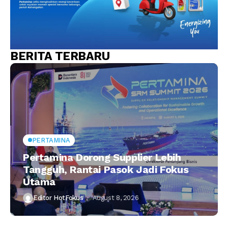
BERITA TERBARU
PERTAMINA
Pertamina Dorong Supplier Lebih
Tangguh, Rantai Pasok Jadi Fokus
Utama
Editor HotFokus
August 8, 2026