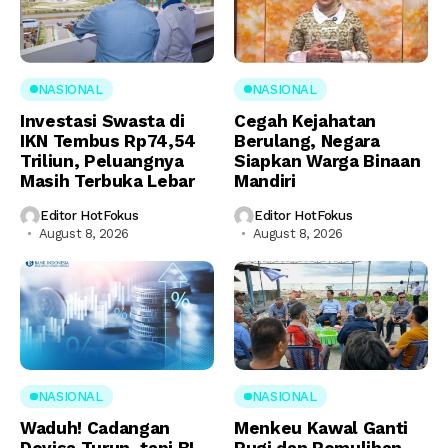
NASIONAL
NASIONAL
Investasi Swasta di
Cegah Kejahatan
IKN Tembus Rp74,54
Berulang, Negara
Triliun, Peluangnya
Siapkan Warga Binaan
Masih Terbuka Lebar
Mandiri
Editor HotFokus
Editor HotFokus
August 8, 2026
August 8, 2026
NASIONAL
NASIONAL
Waduh! Cadangan
Menkeu Kawal Ganti
Devisa Turun, tapi BI
Rugi dan Pemulihan