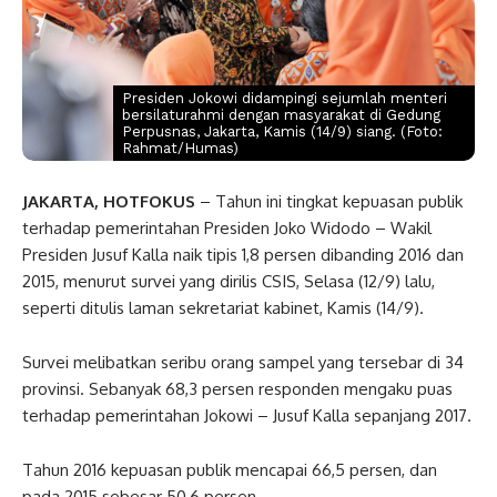
Presiden Jokowi didampingi sejumlah menteri
bersilaturahmi dengan masyarakat di Gedung
Perpusnas, Jakarta, Kamis (14/9) siang. (Foto:
Rahmat/Humas)
JAKARTA, HOTFOKUS
– Tahun ini tingkat kepuasan publik
terhadap pemerintahan Presiden Joko Widodo – Wakil
Presiden Jusuf Kalla naik tipis 1,8 persen dibanding 2016 dan
2015, menurut survei yang dirilis CSIS, Selasa (12/9) lalu,
seperti ditulis laman sekretariat kabinet, Kamis (14/9).
Survei melibatkan seribu orang sampel yang tersebar di 34
provinsi. Sebanyak 68,3 persen responden mengaku puas
terhadap pemerintahan Jokowi – Jusuf Kalla sepanjang 2017.
Tahun 2016 kepuasan publik mencapai 66,5 persen, dan
pada 2015 sebesar 50,6 persen.