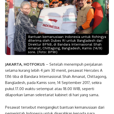
Bantuan kemanusiaan Indonesia untuk Rohingya
diterima oleh Dubes RI untuk Bangladesh dari
Direktur BPNB, di Bandara Internasional Shah
Amanat, Chittagong, Bangladesh, Kamis (14/9)
sore. (Foto: BPMI)
JAKARTA, HOTFOKUS
– Setelah menempuh perjalanan
selama kurang lebih 4 jam 30 menit, pesawat Hercules A
1316 tiba di Bandara Internasional Shah Amanat, Chittagong,
Bangladesh, pada Kamis sore, 14 September 2017, sekira
pukul 17.00 waktu setempat atau 18.00 WIB, seperti
dilaporkan laman sekretariat kabinet di hari yang sama.
Pesawat tersebut mengangkut bantuan kemanusiaan dari
pemerintah Indonesia untuk diserahkan kepada para