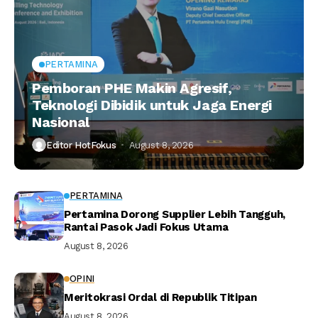
PERTAMINA
Pemboran PHE Makin Agresif,
Teknologi Dibidik untuk Jaga Energi
Nasional
Editor HotFokus
August 8, 2026
PERTAMINA
Pertamina Dorong Supplier Lebih Tangguh,
Rantai Pasok Jadi Fokus Utama
August 8, 2026
OPINI
Meritokrasi Ordal di Republik Titipan
August 8, 2026