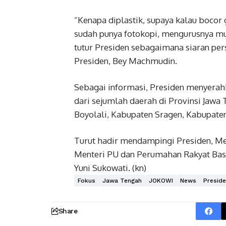
“Kenapa diplastik, supaya kalau bocor ge
sudah punya fotokopi, mengurusnya mud
tutur Presiden sebagaimana siaran pers
Presiden, Bey Machmudin.
Sebagai informasi, Presiden menyerahk
dari sejumlah daerah di Provinsi Jawa
Boyolali, Kabupaten Sragen, Kabupate
Turut hadir mendampingi Presiden, Me
Menteri PU dan Perumahan Rakyat Basu
Yuni Sukowati. (kn)
Fokus
Jawa Tengah
JOKOWI
News
Presid
Share