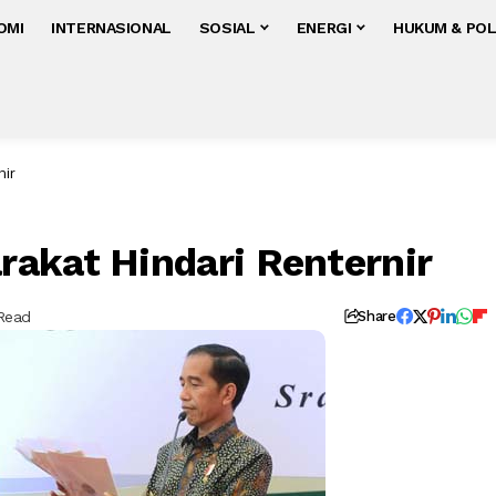
OMI
INTERNASIONAL
SOSIAL
ENERGI
HUKUM & POL
nir
akat Hindari Renternir
 Read
Share