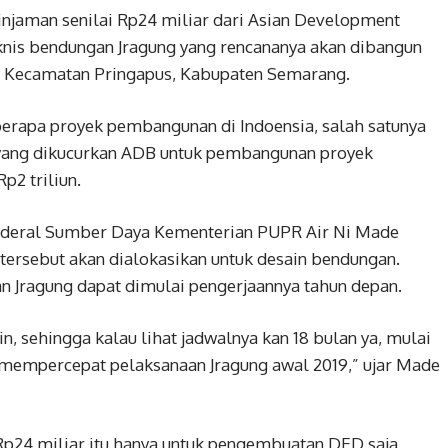
jaman senilai Rp24 miliar dari Asian Development
knis bendungan Jragung yang rencananya akan dibangun
o, Kecamatan Pringapus, Kabupaten Semarang.
rapa proyek pembangunan di Indoensia, salah satunya
 yang dikucurkan ADB untuk pembangunan proyek
p2 triliun.
enderal Sumber Daya Kementerian PUPR Air Ni Made
tersebut akan dialokasikan untuk desain bendungan.
n Jragung dapat dimulai pengerjaannya tahun depan.
ain, sehingga kalau lihat jadwalnya kan 18 bulan ya, mulai
a mempercepat pelaksanaan Jragung awal 2019,” ujar Made
p24 miliar itu hanya untuk pengembuatan DED saja,