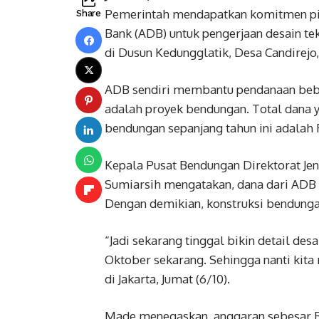
Pemerintah mendapatkan komitmen pin
Share
Bank (ADB) untuk pengerjaan desain te
di Dusun Kedungglatik, Desa Candirej
ADB sendiri membantu pendanaan bebe
adalah proyek bendungan. Total dana
bendungan sepanjang tahun ini adalah R
Kepala Pusat Bendungan Direktorat J
Sumiarsih mengatakan, dana dari ADB 
Dengan demikian, konstruksi bendunga
“Jadi sekarang tinggal bikin detail des
Oktober sekarang. Sehingga nanti kit
di Jakarta, Jumat (6/10).
Made menegaskan, anggaran sebesar R