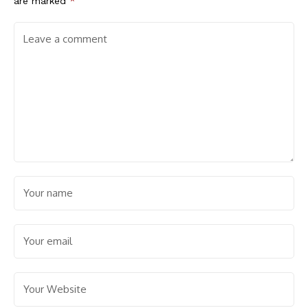
are marked
*