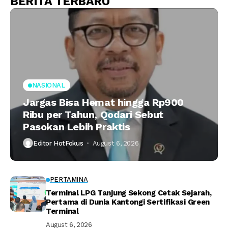
BERITA TERBARU
NASIONAL
Jargas Bisa Hemat hingga Rp900
Ribu per Tahun, Qodari Sebut
Pasokan Lebih Praktis
Editor HotFokus
August 6, 2026
PERTAMINA
Terminal LPG Tanjung Sekong Cetak Sejarah,
Pertama di Dunia Kantongi Sertifikasi Green
Terminal
August 6, 2026