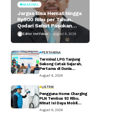
NASIONAL
Jargas Bisa Hemat hingga
Rp900 Ribu per Tahun,
Qodari Sebut Pasokan
Lebih Praktis
Editor HotFokus
August 6, 2026
PERTAMINA
Terminal LPG Tanjung
Sekong Cetak Sejarah,
Pertama di Dunia
Kantongi Sertifikasi Green
August 6, 2026
Terminal
LISTRIK
Pengguna Home Charging
PLN Tembus 92 Ribu,
Minat Isi Daya Mobil
Listrik di Rumah Terus
August 6, 2026
Naik