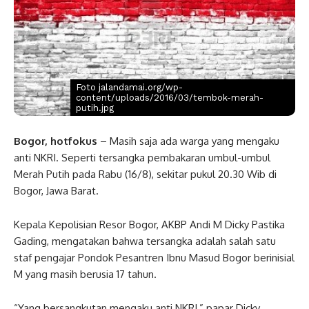
Foto jalandamai.org/wp-
content/uploads/2016/03/tembok-merah-
putih.jpg
Bogor, hotfokus
– Masih saja ada warga yang mengaku
anti NKRI. Seperti tersangka pembakaran umbul-umbul
Merah Putih pada Rabu (16/8), sekitar pukul 20.30 Wib di
Bogor, Jawa Barat.
Kepala Kepolisian Resor Bogor, AKBP Andi M Dicky Pastika
Gading, mengatakan bahwa tersangka adalah salah satu
staf pengajar Pondok Pesantren Ibnu Masud Bogor berinisial
M yang masih berusia 17 tahun.
“Yang bersangkutan mengaku anti NKRI,” papar Dicky