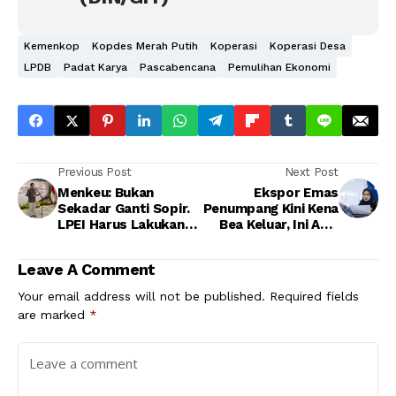
Kemenkop
Kopdes Merah Putih
Koperasi
Koperasi Desa
LPDB
Padat Karya
Pascabencana
Pemulihan Ekonomi
Previous Post
Next Post
Menkeu: Bukan
Ekspor Emas
Sekadar Ganti Sopir.
Penumpang Kini Kena
LPEI Harus Lakukan
Bea Keluar, Ini Aksi
Pembenahan
Bea Cukai Soetta di
Hari Pertama
Leave A Comment
Your email address will not be published.
Required fields
are marked
*