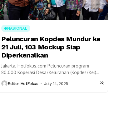
NASIONAL
Peluncuran Kopdes Mundur ke
21 Juli, 103 Mockup Siap
Diperkenalkan
Jakarta, Hotfokus.com Peluncuran program
80.000 Koperasi Desa/Kelurahan (Kopdes/Kel)
Merah Putih kembali diundur. Semula dijadwalkan
Editor HotFokus
July 14, 2025
12 Juli 2025 bertepatan dengan Hari Koperasi
Nasional, lalu...