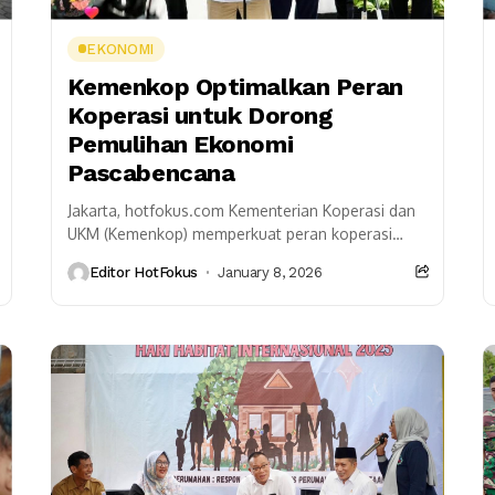
EKONOMI
Kemenkop Optimalkan Peran
Koperasi untuk Dorong
Pemulihan Ekonomi
Pascabencana
Jakarta, hotfokus.com Kementerian Koperasi dan
UKM (Kemenkop) memperkuat peran koperasi
sebagai penggerak utama pemulihan ekonomi
Editor HotFokus
January 8, 2026
masyarakat di wilayah terdampak bencana. Fokus
ini menyasar...