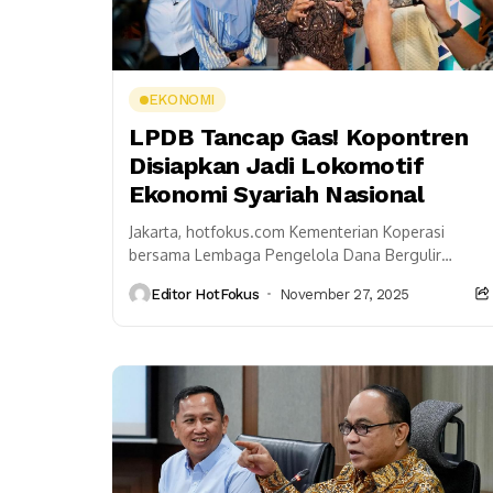
EKONOMI
LPDB Tancap Gas! Kopontren
Disiapkan Jadi Lokomotif
Ekonomi Syariah Nasional
Jakarta, hotfokus.com Kementerian Koperasi
bersama Lembaga Pengelola Dana Bergulir
(LPDB) semakin agresif memperkuat ekonomi
Editor HotFokus
November 27, 2025
syariah lewat pengembangan koperasi pesantren.
Dorongan ini muncul karena...