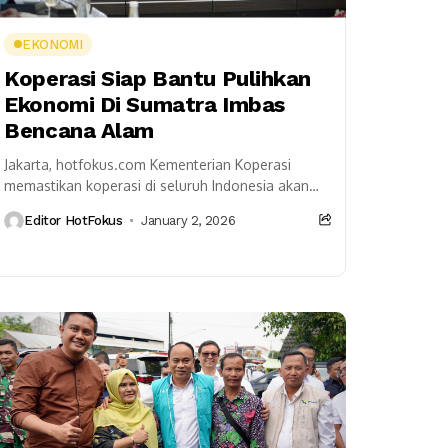
EKONOMI
Koperasi Siap Bantu Pulihkan
Ekonomi Di Sumatra Imbas
Bencana Alam
Jakarta, hotfokus.com Kementerian Koperasi
memastikan koperasi di seluruh Indonesia akan
berperan aktif dalam pemulihan ekonomi dan
Editor HotFokus
January 2, 2026
sosial pasca bencana di Sumatra melalui
Gerakan...