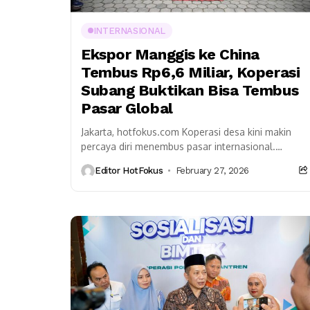
INTERNASIONAL
Ekspor Manggis ke China
Tembus Rp6,6 Miliar, Koperasi
Subang Buktikan Bisa Tembus
Pasar Global
Jakarta, hotfokus.com Koperasi desa kini makin
percaya diri menembus pasar internasional.
Buktinya, Koperasi Produsen Upland Subang Farm
Editor HotFokus
February 27, 2026
kembali mengirim manggis segar ke China...