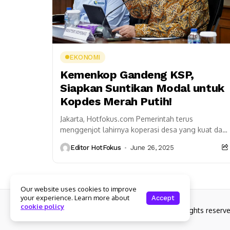
EKONOMI
Kemenkop Gandeng KSP,
Siapkan Suntikan Modal untuk
Kopdes Merah Putih!
Jakarta, Hotfokus.com Pemerintah terus
menggenjot lahirnya koperasi desa yang kuat dan
mandiri lewat program Kopdes/Kelurahan Merah
Editor HotFokus
June 26, 2025
Putih. Untuk mewujudkannya, Kementerian
Koperasi dan UKM...
Our website uses cookies to improve
your experience. Learn more about
Accept
cookie policy
Copyright © 2025 Hotfokus.com | All rights reserv