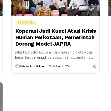
EKONOMI
Koperasi Jadi Kunci Atasi Krisis
Hunian Perkotaan, Pemerintah
Dorong Model JAPRA
Jakarta, Hotfokus.com Krisis hunian di kota-kota
besar terus menjadi persoalan serius, terutama
bagi masyarakat berpenghasilan rendah (MBR).
Editor HotFokus
October 7, 2025
Untuk menjawab tantangan itu, pemerintah
menegaskan...