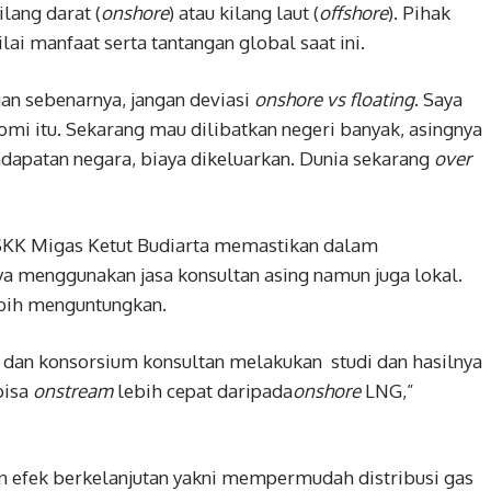
lang darat (
onshore
) atau kilang laut (
offshore
). Pihak
ilai manfaat serta tantangan global saat ini.
gan sebenarnya, jangan deviasi
onshore
vs floating
. Saya
mi itu. Sekarang mau dilibatkan negeri banyak, asingnya
dapatan negara, biaya dikeluarkan. Dunia sekarang
over
 SKK Migas Ketut Budiarta memastikan dalam
 menggunakan jasa konsultan asing namun juga lokal.
bih menguntungkan.
, dan konsorsium konsultan melakukan studi dan hasilnya
bisa
onstream
lebih cepat daripada
onshore
LNG,”
 efek berkelanjutan yakni mempermudah distribusi gas