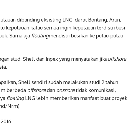
pulauan dibanding eksisting LNG darat Bontang, Arun,
itu kepulauan kalau semua ingin kepulauan terdistribusi
upuk. Sama aja
floating
mendistribusikan ke pulau-pulau
ngan ‎studi Shell dan Inpex yang menyatakan jika
offshore
ia.
paikan, Shell sendiri sudah melakukan studi 2 tahun
tim berbeda
offshore
dan
onshore
tidak komunikasi,
nya
floating
LNG lebih memberikan manfaat buat proyek
(Amd/Nrm)
 2016