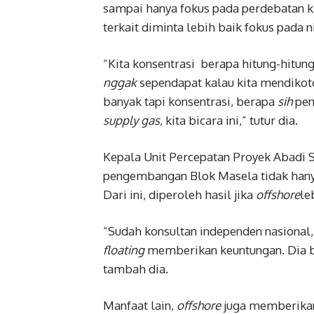
sampai hanya fokus pada perdebatan ki
terkait diminta lebih baik fokus pada n
“Kita konsentrasi berapa hitung-hitun
nggak
sependapat kalau kita mendikoto
banyak tapi konsentrasi, berapa
sih
pen
supply gas
, kita bicara ini,” tutur dia.
Kepala Unit Percepatan Proyek Abadi
pengembangan Blok Masela tidak hanya
Dari ini, diperoleh hasil jika
offshore
le
“‎Sudah konsultan independen nasional
floating
memberikan keuntungan. Dia 
tambah dia.
Manfaat lain,
offshore
juga memberikan