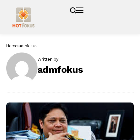
Home
admfokus
Written by
admfokus