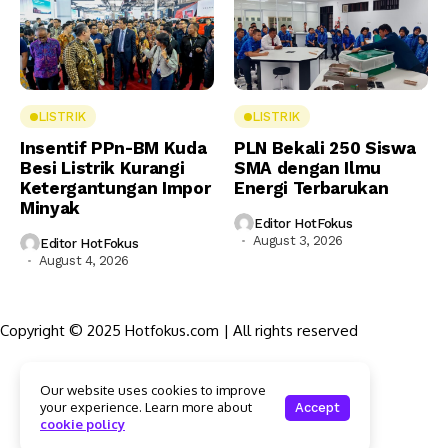
LISTRIK
LISTRIK
Insentif PPn-BM Kuda
PLN Bekali 250 Siswa
Besi Listrik Kurangi
SMA dengan Ilmu
Ketergantungan Impor
Energi Terbarukan
Minyak
Editor HotFokus
August 3, 2026
Editor HotFokus
August 4, 2026
Copyright © 2025 Hotfokus.com | All rights reserved
Sekilas HotFokus
Our website uses cookies to improve
Struktur Organisasi
your experience. Learn more about
Accept
Kode Etik Jurnalistik
cookie policy
Pedoman Pemberitaan Media Siber