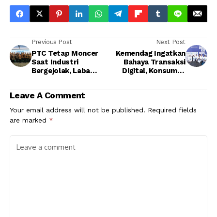
Previous Post
Next Post
PTC Tetap Moncer
Kemendag Ingatkan
Saat Industri
Bahaya Transaksi
Bergejolak, Laba
Digital, Konsumen
Tembus Rp152,9
Diminta Lebih Cermat
Miliar dan Sertifikasi
Leave A Comment
Bertambah
Your email address will not be published.
Required fields
are marked
*