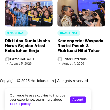
NASIONAL
NASIONAL
Dikti dan Dunia Usaha
Kemenperin: Waspada
Harus Sejalan Atasi
Rantai Pasok &
Kebutuhan Kerja
Fluktuasi Nilai Tukar
Editor HotFokus
Editor HotFokus
August 5, 2026
August 4, 2026
Copyright © 2025 Hotfokus.com | All rights reserved
Sekilas HotFokus
Our website uses cookies to improve
Struktur Organisasi
your experience. Learn more about
Accept
Kode Etik Jurnalistik
cookie policy
Pedoman Pemberitaan Media Siber