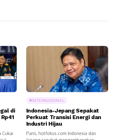
INTERNASIONAL
gal di
Indonesia-Jepang Sepakat
i Rp41
Perkuat Transisi Energi dan
Industri Hijau
a Cukai
Paris, hotfokus.com Indonesia dan
eu)
Jepang sepakat mengembangkan