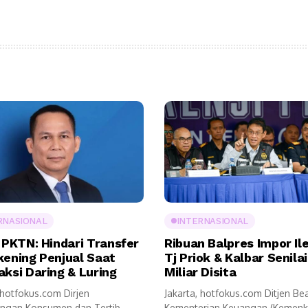
RNASIONAL
INTERNASIONAL
 PKTN: Hindari Transfer
Ribuan Balpres Impor Ile
kening Penjual Saat
Tj Priok & Kalbar Senila
aksi Daring & Luring
Miliar Disita
 hotfokus.com Dirjen
Jakarta, hotfokus.com Ditjen Be
ungan Konsumen dan Tertib
Kementerian Keuangan (Kemenk