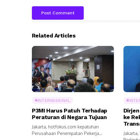
Related Articles
INTERNASIONAL
INTE
P3MI Harus Patuh Terhadap
Dirjen
Peraturan di Negara Tujuan
ke Re
Trans
Jakarta, hotfokus.com kepatuhan
Perusahaan Penempatan Pekerja
Jakarta,
Migran Indonesia (P3MI) harus benar-
Perlind