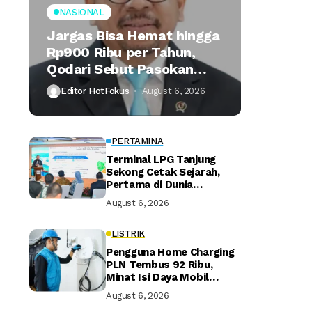
NASIONAL
Jargas Bisa Hemat hingga
Rp900 Ribu per Tahun,
Qodari Sebut Pasokan
Lebih Praktis
Editor HotFokus
August 6, 2026
PERTAMINA
Terminal LPG Tanjung
Sekong Cetak Sejarah,
Pertama di Dunia
Kantongi Sertifikasi Green
August 6, 2026
Terminal
LISTRIK
Pengguna Home Charging
PLN Tembus 92 Ribu,
Minat Isi Daya Mobil
Listrik di Rumah Terus
August 6, 2026
Naik