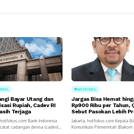
ONAL
NASIONAL
angi Bayar Utang dan
Jargas Bisa Hemat hing
isasi Rupiah, Cadev RI
Rp900 Ribu per Tahun, 
asih Terjaga
Sebut Pasokan Lebih Pr
, hotfokus.com Bank Indonesia
Jakarta, hotfokus.com Kepala B
ncatat cadangan devisa (cadev)
Komunikasi Pemerintah (Bakom 
ah akhir Juli...
Muhammad Qodari memaparka