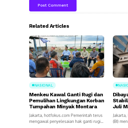
Related Articles
NASIONAL
NASI
Menkeu Kawal Ganti Rugi dan
Dibay
Pemulihan Lingkungan Korban
Stabil
Tumpahan Minyak Montara
Juli M
Jakarta, hotfokus.com Pemerintah terus
Jakarta
mengawal penyelesaian hak ganti rugi
(BI) me
serta pemulihan lingkungan...
pemerint