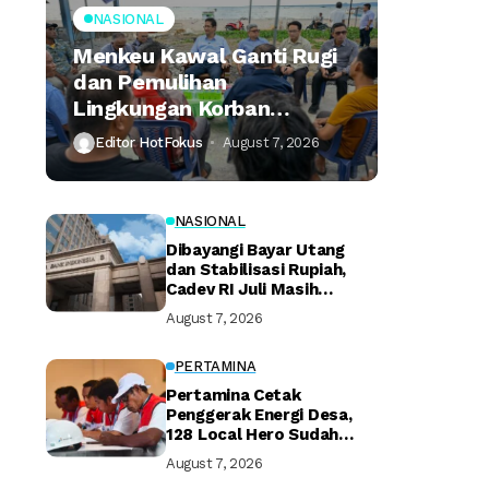
NASIONAL
Menkeu Kawal Ganti Rugi
dan Pemulihan
Lingkungan Korban
Tumpahan Minyak
Editor HotFokus
August 7, 2026
Montara
NASIONAL
Dibayangi Bayar Utang
dan Stabilisasi Rupiah,
Cadev RI Juli Masih
Terjaga
August 7, 2026
PERTAMINA
Pertamina Cetak
Penggerak Energi Desa,
128 Local Hero Sudah
Bersertifikat
August 7, 2026