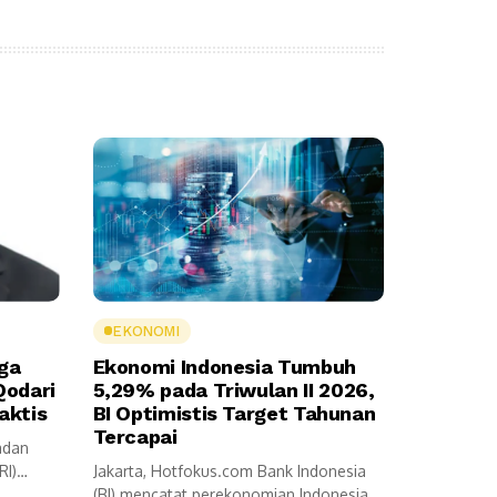
EKONOMI
ga
Ekonomi Indonesia Tumbuh
Qodari
5,29% pada Triwulan II 2026,
aktis
BI Optimistis Target Tahunan
Tercapai
adan
RI)
Jakarta, Hotfokus.com Bank Indonesia
n
(BI) mencatat perekonomian Indonesia