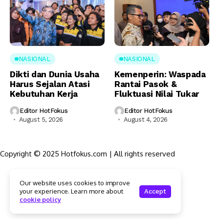
NASIONAL
NASIONAL
Dikti dan Dunia Usaha
Kemenperin: Waspada
Harus Sejalan Atasi
Rantai Pasok &
Kebutuhan Kerja
Fluktuasi Nilai Tukar
Editor HotFokus
Editor HotFokus
August 5, 2026
August 4, 2026
Copyright © 2025 Hotfokus.com | All rights reserved
Sekilas HotFokus
Our website uses cookies to improve
Struktur Organisasi
your experience. Learn more about
Accept
Kode Etik Jurnalistik
cookie policy
Pedoman Pemberitaan Media Siber