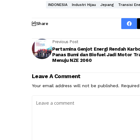
Indonesia mengajak pabrikan otomotif
yang terintegrasi berbasis industri bat
akan menciptakan lapangan kerja dan n
membuka akses rantai pasok hilirisasi y
INDONESIA
Industri Hijau
Jepang
Transisi Ene
Share
Previous Post
Pertamina Genjot Energi Rendah Karbo
Panas Bumi dan Biofuel Jadi Motor Tra
Menuju NZE 2060
Leave A Comment