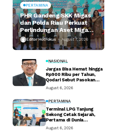
PERTAMINA
PHR Gandeng SKK Migas
dan Polda Riau Perkuat
Perlindungan Aset Migas
Strategis
Editor HotFokus
August 7, 2026
NASIONAL
Jargas Bisa Hemat hingga
Rp900 Ribu per Tahun,
Qodari Sebut Pasokan
Lebih Praktis
August 6, 2026
PERTAMINA
Terminal LPG Tanjung
Sekong Cetak Sejarah,
Pertama di Dunia
Kantongi Sertifikasi Green
August 6, 2026
Terminal