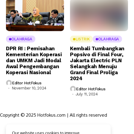
OLAHRAGA
LISTRIK
OLAHRAGA
DPR RI : Pemisahan
Kembali Tumbangkan
Kementerian Koperasi
Popsivo di Final Four,
dan UMKM Jadi Modal
Jakarta Electric PLN
Awal Pengembangan
Selangkah Menuju
Koperasi Nasional
Grand Final Proliga
2024
Editor HotFokus
November 10, 2024
Editor HotFokus
July 11, 2024
Copyright © 2025 Hotfokus.com | All rights reserved
Sekilas HotFokus
Our website uses cookies to improve
Struktur Organisasi