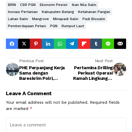
BRIN
CSR PGN
Ekonomi Pesisir
Ikan Nila Salin
Inovasi Pertanian
Kabupaten Batang
Ketahanan Pangan
Lahan Salin
Mangrove
Minapadi Salin
Padi Biosalin
Pemberdayaan Petani
PGN
Rumput Laut
Previous Post
Next Post
PHE Perpanjang Kerja
Pertamina Drilling
Sama dengan
Perkuat Operasi
Bareskrim Polri,
Ramah Lingkungan
Perkuat Kepastian
Lewat Implementasi
Hukum untuk Operasi
Green Drilling
Leave A Comment
Hulu Migas
Your email address will not be published.
Required fields
are marked
*