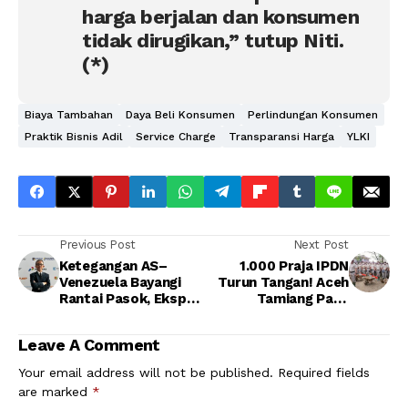
harga berjalan dan konsumen
tidak dirugikan,” tutup Niti.
(*)
Biaya Tambahan
Daya Beli Konsumen
Perlindungan Konsumen
Praktik Bisnis Adil
Service Charge
Transparansi Harga
YLKI
Previous Post
Next Post
Ketegangan AS–
1.000 Praja IPDN
Venezuela Bayangi
Turun Tangan! Aceh
Rantai Pasok, Ekspor
Tamiang Pacu
RI Perlu Waspada
Pemulihan UMKM
Pascabencana
Leave A Comment
Your email address will not be published.
Required fields
are marked
*