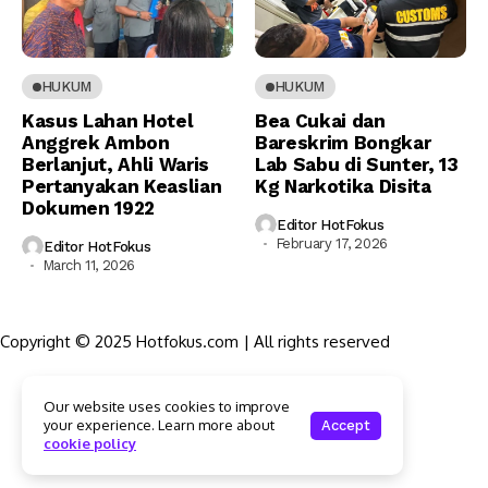
HUKUM
HUKUM
Kasus Lahan Hotel
Bea Cukai dan
Anggrek Ambon
Bareskrim Bongkar
Berlanjut, Ahli Waris
Lab Sabu di Sunter, 13
Pertanyakan Keaslian
Kg Narkotika Disita
Dokumen 1922
Editor HotFokus
February 17, 2026
Editor HotFokus
March 11, 2026
Copyright © 2025 Hotfokus.com | All rights reserved
Sekilas HotFokus
Our website uses cookies to improve
Struktur Organisasi
your experience. Learn more about
Accept
Kode Etik Jurnalistik
cookie policy
Pedoman Pemberitaan Media Siber