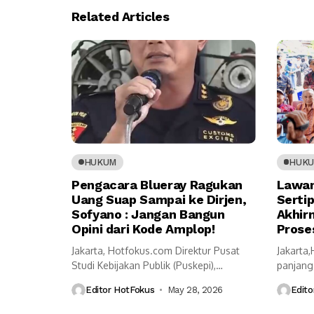
Related Articles
HUKUM
HUK
Pengacara Blueray Ragukan
Lawan
Uang Suap Sampai ke Dirjen,
Serti
Sofyano : Jangan Bangun
Akhir
Opini dari Kode Amplop!
Prose
Jakarta, Hotfokus.com Direktur Pusat
Jakarta
Studi Kebijakan Publik (Puskepi),
panjang
Sofyano Zakaria sangat terkejut...
berbuah 
Editor HotFokus
May 28, 2026
Edito