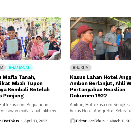
UM
NASIONAL
HUKUM
 Mafia Tanah,
Kasus Lahan Hotel Ang
pikat Mbah Tupon
Ambon Berlanjut, Ahli W
nya Kembali Setelah
Pertanyakan Keaslian
s Panjang
Dokumen 1922
,Hotfokus.com Perjuangan
Ambon, Hotfokus.com Sengketa
 melawan mafia tanah akhirnya
bekas Hotel Anggrek di Kelurah
hasil. Sertipikat tanah milik...
Gajah, Kota...
r HotFokus
April 13, 2026
Editor HotFokus
March 11, 2