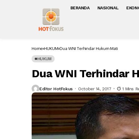
BERANDA
NASIONAL
EKON
Home
HUKUM
Dua WNI Terhindar Hukum Mati
HUKUM
Dua WNI Terhindar 
Editor HotFokus
October 14, 2017
1 Mins R