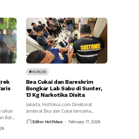
HUKUM
grek
Bea Cukai dan Bareskrim
aris
Bongkar Lab Sabu di Sunter,
13 Kg Narkotika Disita
Jakarta, Hotfokus.com Direktorat
 lahan
Jenderal Bea dan Cukai bersama
an Batu
Bareskrim Polri berhasil membongkar...
Editor HotFokus
February 17, 2026
026