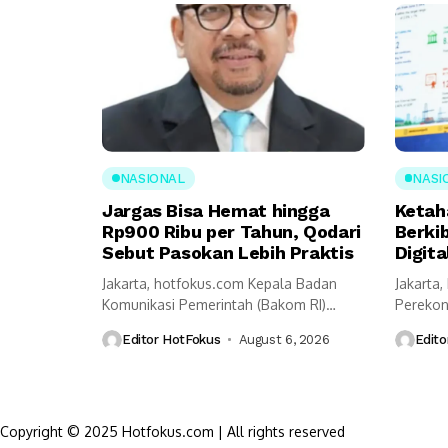
NASIONAL
NASI
Jargas Bisa Hemat hingga
Ketah
Rp900 Ribu per Tahun, Qodari
Berki
Sebut Pasokan Lebih Praktis
Digita
Jakarta, hotfokus.com Kepala Badan
Jakarta
Komunikasi Pemerintah (Bakom RI)
Perekon
Muhammad Qodari memaparkan
mengung
Editor HotFokus
August 6, 2026
Edito
sejumlah...
prasyara
Copyright © 2025 Hotfokus.com | All rights reserved