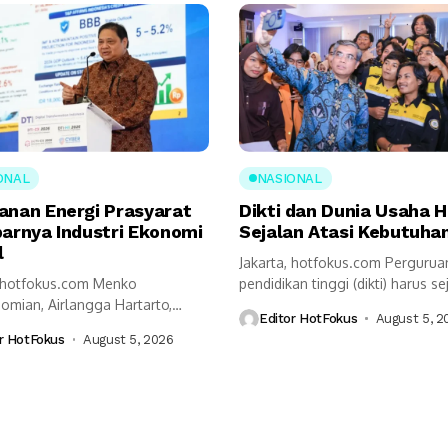
ONAL
NASIONAL
anan Energi Prasyarat
Dikti dan Dunia Usaha 
barnya Industri Ekonomi
Sejalan Atasi Kebutuhan
l
Jakarta, hotfokus.com Pergurua
, hotfokus.com Menko
pendidikan tinggi (dikti) harus se
omian, Airlangga Hartarto,
dengan kalangan dunia usaha...
Editor HotFokus
August 5, 2
kap ketahanan energi menjadi
r HotFokus
August 5, 2026
t utama...