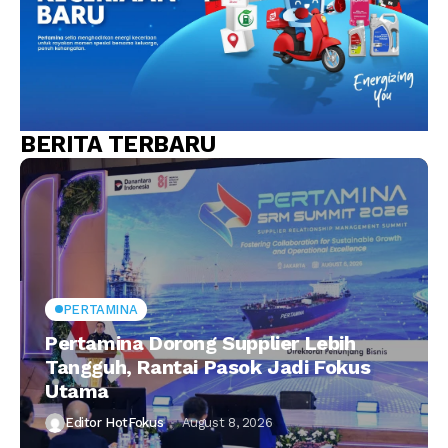
BERITA TERBARU
PERTAMINA
Pertamina Dorong Supplier Lebih
Tangguh, Rantai Pasok Jadi Fokus
Utama
Editor HotFokus
August 8, 2026