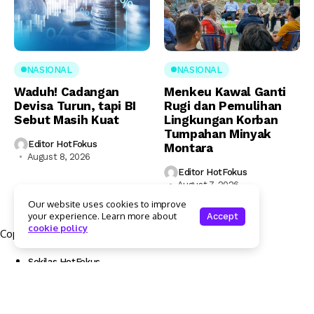
NASIONAL
NASIONAL
Waduh! Cadangan
Menkeu Kawal Ganti
Devisa Turun, tapi BI
Rugi dan Pemulihan
Sebut Masih Kuat
Lingkungan Korban
Tumpahan Minyak
Editor HotFokus
Montara
August 8, 2026
Editor HotFokus
August 7, 2026
Our website uses cookies to improve
your experience. Learn more about
Accept
cookie policy
Copyright © 2025 Hotfokus.com | All rights reserved
Sekilas HotFokus
Struktur Organisasi
Kode Etik Jurnalistik
Pedoman Pemberitaan Media Siber