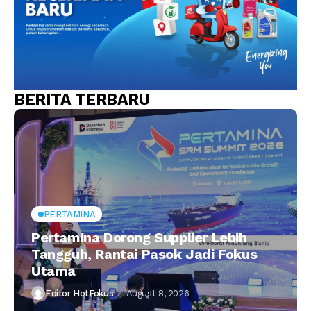
BERITA TERBARU
PERTAMINA
Pertamina Dorong Supplier Lebih
Tangguh, Rantai Pasok Jadi Fokus
Utama
Editor HotFokus
August 8, 2026