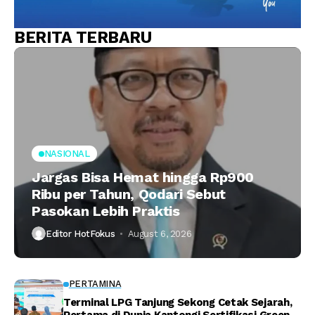
BERITA TERBARU
NASIONAL
Jargas Bisa Hemat hingga Rp900
Ribu per Tahun, Qodari Sebut
Pasokan Lebih Praktis
Editor HotFokus
August 6, 2026
PERTAMINA
Terminal LPG Tanjung Sekong Cetak Sejarah,