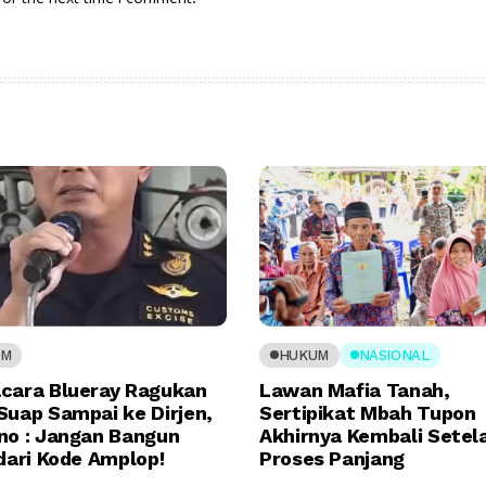
UM
HUKUM
NASIONAL
cara Blueray Ragukan
Lawan Mafia Tanah,
Suap Sampai ke Dirjen,
Sertipikat Mbah Tupon
no : Jangan Bangun
Akhirnya Kembali Setel
dari Kode Amplop!
Proses Panjang