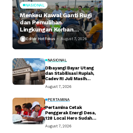
NASIONAL
Menkeu Kawal Ganti Rugi
dan Pemulihan
Lingkungan Korban
Tumpahan Minyak
Editor HotFokus
August 7, 2026
Montara
NASIONAL
Dibayangi Bayar Utang
dan Stabilisasi Rupiah,
Cadev RI Juli Masih
Terjaga
August 7, 2026
PERTAMINA
Pertamina Cetak
Penggerak Energi Desa,
128 Local Hero Sudah
Bersertifikat
August 7, 2026