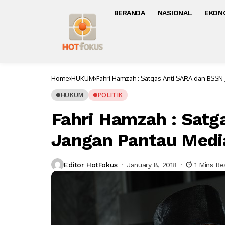
BERANDA
NASIONAL
EKON
Home
HUKUM
Fahri Hamzah : Satgas Anti SARA dan BSSN
HUKUM
POLITIK
Fahri Hamzah : Satg
Jangan Pantau Media
Editor HotFokus
January 8, 2018
1 Mins Re