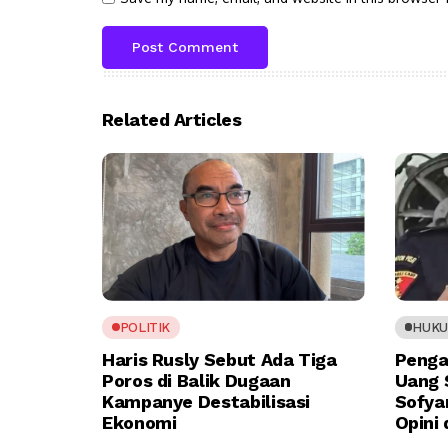
Related Articles
POLITIK
HUK
Haris Rusly Sebut Ada Tiga
Penga
Poros di Balik Dugaan
Uang 
Kampanye Destabilisasi
Sofya
Ekonomi
Opini 