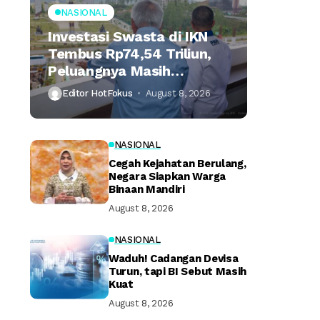
NASIONAL
Investasi Swasta di IKN
Tembus Rp74,54 Triliun,
Peluangnya Masih
Terbuka Lebar
Editor HotFokus
August 8, 2026
NASIONAL
Cegah Kejahatan Berulang,
Negara Siapkan Warga
Binaan Mandiri
August 8, 2026
NASIONAL
Waduh! Cadangan Devisa
Turun, tapi BI Sebut Masih
Kuat
August 8, 2026