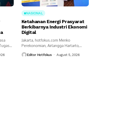
NASIONAL
r
Ketahanan Energi Prasyarat
Berkibarnya Industri Ekonomi
sa
Digital
Jasa
Jakarta, hotfokus.com Menko
 Tugas
Perekonomian, Airlangga Hartarto,
an...
mengungkap ketahanan energi menjadi
026
Editor HotFokus
August 5, 2026
prasyarat utama...