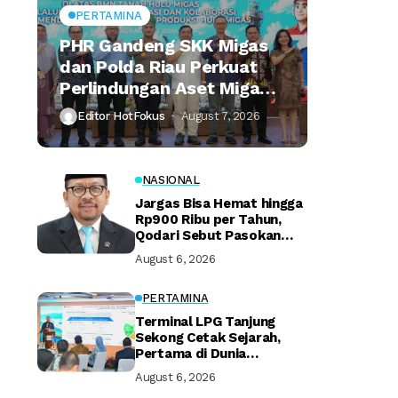
PERTAMINA
PHR Gandeng SKK Migas
dan Polda Riau Perkuat
Perlindungan Aset Migas
Strategis
Editor HotFokus
August 7, 2026
NASIONAL
Jargas Bisa Hemat hingga
Rp900 Ribu per Tahun,
Qodari Sebut Pasokan
Lebih Praktis
August 6, 2026
PERTAMINA
Terminal LPG Tanjung
Sekong Cetak Sejarah,
Pertama di Dunia
Kantongi Sertifikasi Green
August 6, 2026
Terminal