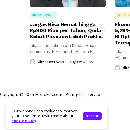
NASIONAL
EKON
Jargas Bisa Hemat hingga
Ekono
Rp900 Ribu per Tahun, Qodari
5,29%
Sebut Pasokan Lebih Praktis
BI Op
Terca
Jakarta, hotfokus.com Kepala Badan
Komunikasi Pemerintah (Bakom RI)
Jakarta
Muhammad Qodari memaparkan
(BI) me
Editor HotFokus
August 6, 2026
sejumlah...
tumbuh 
Edito
Copyright © 2025 Hotfokus.com | All rights reserved
Sekilas HotFokus
Our website uses cookies to improve
Struktur Organisasi
your experience. Learn more about
Accept
Kode Etik Jurnalistik
cookie policy
Pedoman Pemberitaan Media Siber