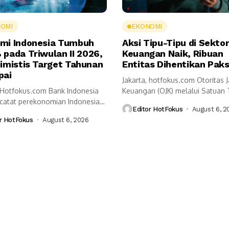
OMI
EKONOMI
mi Indonesia Tumbuh
Aksi Tipu-Tipu di Sekto
 pada Triwulan II 2026,
Keuangan Naik, Ribuan
timistis Target Tahunan
Entitas Dihentikan Pak
pai
Jakarta, hotfokus.com Otoritas 
, Hotfokus.com Bank Indonesia
Keuangan (OJK) melalui Satuan
ncatat perekonomian Indonesia
Pemberantasan Aktivitas Keuang
Editor HotFokus
August 6, 2
5,29 persen secara...
r HotFokus
August 6, 2026