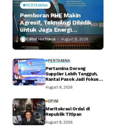
PERTAMINA
Pemboran PHE Makin
Agresif, Teknologi Dibidik
untuk Jaga Energi
Nasional
Editor HotFokus
August 8, 2026
PERTAMINA
Pertamina Dorong
Supplier Lebih Tangguh,
Rantai Pasok Jadi Fokus
Utama
August 8, 2026
OPINI
Meritokrasi Ordal di
Republik Titipan
August 8, 2026