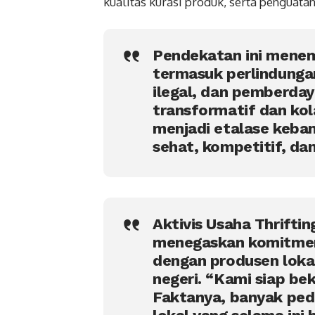
kualitas kurasi produk, serta penguat
Pendekatan ini menem
termasuk perlindung
ilegal, dan pemberda
transformatif dan kol
menjadi etalase keban
sehat, kompetitif, da
Aktivis Usaha Thrifti
menegaskan komitmen
dengan produsen lok
negeri. “Kami siap be
Faktanya, banyak peda