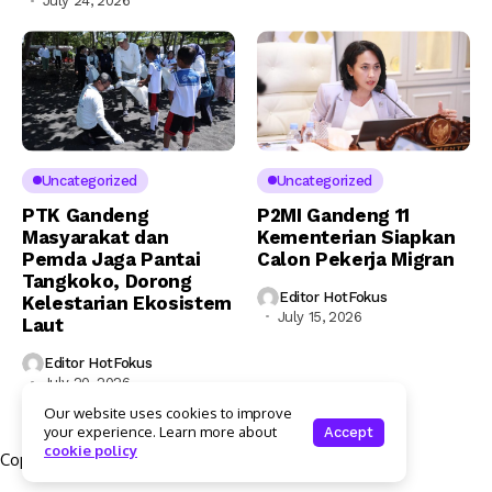
July 24, 2026
Uncategorized
Uncategorized
PTK Gandeng
P2MI Gandeng 11
Masyarakat dan
Kementerian Siapkan
Pemda Jaga Pantai
Calon Pekerja Migran
Tangkoko, Dorong
Editor HotFokus
Kelestarian Ekosistem
July 15, 2026
Laut
Editor HotFokus
July 20, 2026
Our website uses cookies to improve
your experience. Learn more about
Accept
cookie policy
Copyright © 2025 Hotfokus.com | All rights reserved