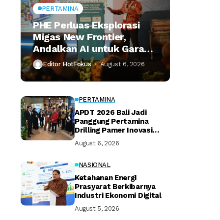
PERTAMINA
PHE Perluas Eksplorasi
Migas New Frontier,
Andalkan AI untuk Garap
Shale Oil dan Deepwater
Editor HotFokus
August 6, 2026
PERTAMINA
APDT 2026 Bali Jadi
Panggung Pertamina
Drilling Pamer Inovasi
Pengeboran
August 6, 2026
NASIONAL
Ketahanan Energi
Prasyarat Berkibarnya
Industri Ekonomi Digital
August 5, 2026