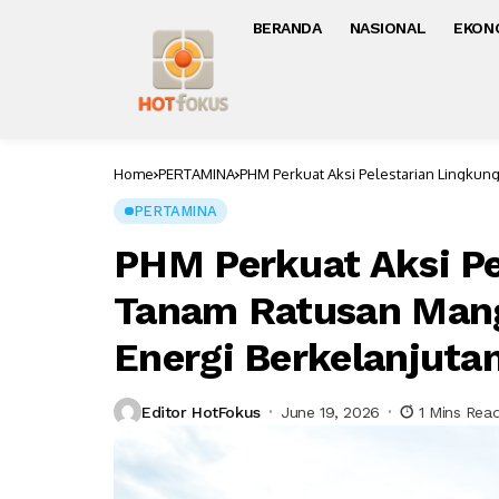
BERANDA
NASIONAL
EKON
Home
PERTAMINA
PHM Perkuat Aksi Pelestarian Lingku
PERTAMINA
PHM Perkuat Aksi Pe
Tanam Ratusan Mang
Energi Berkelanjuta
Editor HotFokus
June 19, 2026
1 Mins Rea