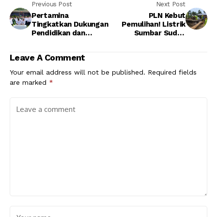
Previous Post
Next Post
Pertamina
PLN Kebut
Tingkatkan Dukungan
Pemulihan! Listrik
Pendidikan dan
Sumbar Sudah
Sosial Melalui
Menyala 99,8%,
Program TJSL di
Mahyeldi Angkat
Leave A Comment
Magelang
Jempol
Your email address will not be published.
Required fields
are marked
*