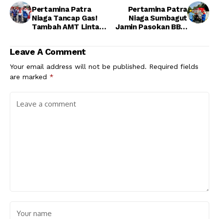
Pertamina Patra
Pertamina Patra
Niaga Tancap Gas!
Niaga Sumbagut
Tambah AMT Lintas
Jamin Pasokan BBM
Pulau untuk Percepat
Sumbar Stabil
Distribusi BBM di
Setelah Akses Jalan
Leave A Comment
Sumatera
Pulih
Your email address will not be published.
Required fields
are marked
*