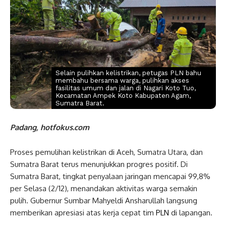
Selain pulihkan kelistrikan, petugas PLN bahu
membahu bersama warga, pulihkan akses
fasilitas umum dan jalan di Nagari Koto Tuo,
Kecamatan Ampek Koto Kabupaten Agam,
Sumatra Barat.
Padang, hotfokus.com
Proses pemulihan kelistrikan di Aceh, Sumatra Utara, dan
Sumatra Barat terus menunjukkan progres positif. Di
Sumatra Barat, tingkat penyalaan jaringan mencapai 99,8%
per Selasa (2/12), menandakan aktivitas warga semakin
pulih. Gubernur Sumbar Mahyeldi Ansharullah langsung
memberikan apresiasi atas kerja cepat tim
PLN
di lapangan.