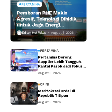
PERTAMINA
Pemboran PHE Makin
Agresif, Teknologi Dibidik
untuk Jaga Energi
Nasional
Editor HotFokus
August 8, 2026
PERTAMINA
Pertamina Dorong
Supplier Lebih Tangguh,
Rantai Pasok Jadi Fokus
Utama
August 8, 2026
OPINI
Meritokrasi Ordal di
Republik Titipan
August 8, 2026