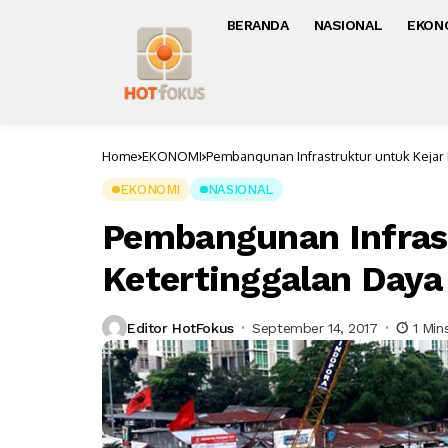
BERANDA
NASIONAL
EKON
Home
EKONOMI
Pembangunan Infrastruktur untuk Kejar 
EKONOMI
NASIONAL
Pembangunan Infrast
Ketertinggalan Daya
Editor HotFokus
September 14, 2017
1 Min