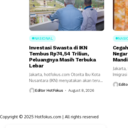
NASIONAL
NASI
Investasi Swasta di IKN
Cegah
Tembus Rp74,54 Triliun,
Negar
Peluangnya Masih Terbuka
Mandi
Lebar
Jakarta
Jakarta, hotfokus.com Otorita Ibu Kota
Imigras
Nusantara (IKN) menyatakan akan terus
(Kemeni
Edito
melanjutkan berbagai...
pendeka
Editor HotFokus
August 8, 2026
Copyright © 2025 Hotfokus.com | All rights reserved
Sekilas HotFokus