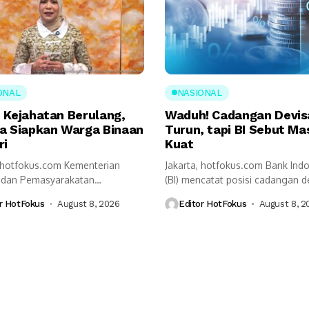
ONAL
NASIONAL
 Kejahatan Berulang,
Waduh! Cadangan Devis
a Siapkan Warga Binaan
Turun, tapi BI Sebut Ma
ri
Kuat
, hotfokus.com Kementerian
Jakarta, hotfokus.com Bank Ind
i dan Pemasyarakatan
(BI) mencatat posisi cadangan d
mipas) mendorong perubahan
Indonesia pada akhir...
r HotFokus
August 8, 2026
Editor HotFokus
August 8, 2
tan dalam sistem...