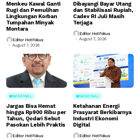
Menkeu Kawal Ganti
Dibayangi Bayar Utang
Rugi dan Pemulihan
dan Stabilisasi Rupiah,
Lingkungan Korban
Cadev RI Juli Masih
Tumpahan Minyak
Terjaga
Montara
Editor HotFokus
August 7, 2026
Editor HotFokus
August 7, 2026
NASIONAL
NASIONAL
Jargas Bisa Hemat
Ketahanan Energi
hingga Rp900 Ribu per
Prasyarat Berkibarnya
Tahun, Qodari Sebut
Industri Ekonomi
Pasokan Lebih Praktis
Digital
Editor HotFokus
Editor HotFokus