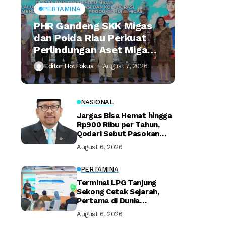
PERTAMINA
PHR Gandeng SKK Migas
dan Polda Riau Perkuat
Perlindungan Aset Migas
Strategis
Editor HotFokus
August 7, 2026
NASIONAL
Jargas Bisa Hemat hingga
Rp900 Ribu per Tahun,
Qodari Sebut Pasokan
Lebih Praktis
August 6, 2026
PERTAMINA
Terminal LPG Tanjung
Sekong Cetak Sejarah,
Pertama di Dunia
Kantongi Sertifikasi Green
August 6, 2026
Terminal