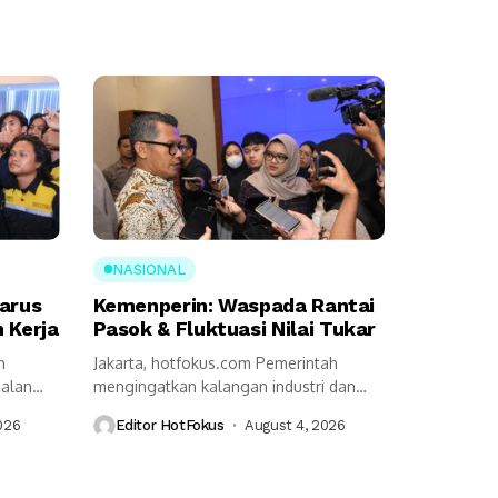
NASIONAL
Harus
Kemenperin: Waspada Rantai
 Kerja
Pasok & Fluktuasi Nilai Tukar
n
Jakarta, hotfokus.com Pemerintah
jalan
mengingatkan kalangan industri dan
seluruh pemangku kepentingan harus
026
Editor HotFokus
August 4, 2026
tetap...