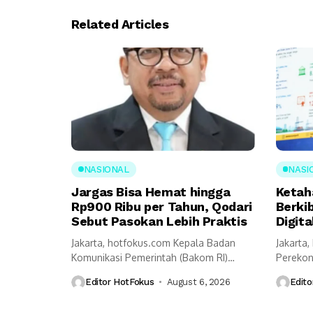
Related Articles
NASIONAL
NASI
Jargas Bisa Hemat hingga
Ketah
Rp900 Ribu per Tahun, Qodari
Berki
Sebut Pasokan Lebih Praktis
Digita
Jakarta, hotfokus.com Kepala Badan
Jakarta
Komunikasi Pemerintah (Bakom RI)
Perekon
Muhammad Qodari memaparkan
mengung
Editor HotFokus
August 6, 2026
Edito
sejumlah...
prasyara