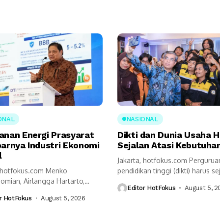
ONAL
NASIONAL
anan Energi Prasyarat
Dikti dan Dunia Usaha 
barnya Industri Ekonomi
Sejalan Atasi Kebutuhan
l
Jakarta, hotfokus.com Pergurua
, hotfokus.com Menko
pendidikan tinggi (dikti) harus se
omian, Airlangga Hartarto,
dengan kalangan dunia usaha...
Editor HotFokus
August 5, 2
kap ketahanan energi menjadi
r HotFokus
August 5, 2026
t utama...